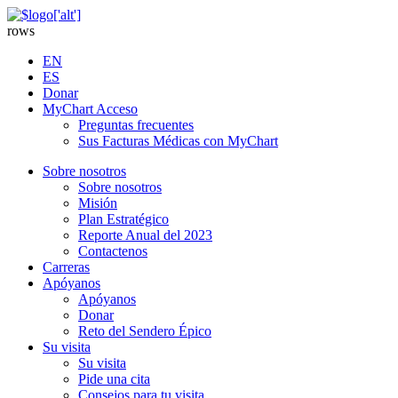
rows
EN
ES
Donar
MyChart Acceso
Preguntas frecuentes
Sus Facturas Médicas con MyChart
Sobre nosotros
Sobre nosotros
Misión
Plan Estratégico
Reporte Anual del 2023
Contactenos
Carreras
Apóyanos
Apóyanos
Donar
Reto del Sendero Épico
Su visita
Su visita
Pide una cita
Consejos para tu visita