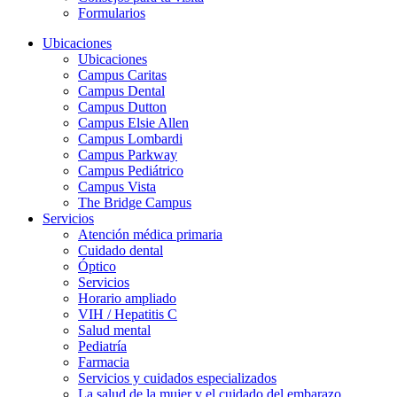
Formularios
Ubicaciones
Ubicaciones
Campus Caritas
Campus Dental
Campus Dutton
Campus Elsie Allen
Campus Lombardi
Campus Parkway
Campus Pediátrico
Campus Vista
The Bridge Campus
Servicios
Atención médica primaria
Cuidado dental
Óptico
Servicios
Horario ampliado
VIH / Hepatitis C
Salud mental
Pediatría
Farmacia
Servicios y cuidados especializados
La salud de la mujer y el cuidado del embarazo